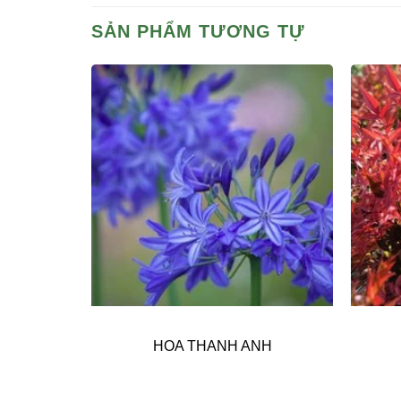
SẢN PHẨM TƯƠNG TỰ
N HÔ
HOA THANH ANH