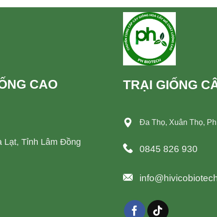
IỐNG CAO
TRẠI GIỐNG C
Đa Thọ, Xuân Thọ, P
 Lạt, Tỉnh Lâm Đồng
0845 826 930
info@hivicobiotec