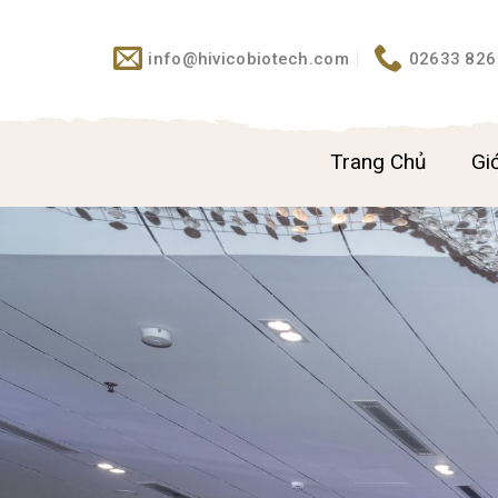
Skip
to
info@hivicobiotech.com
02633 826
content
Trang Chủ
Giớ