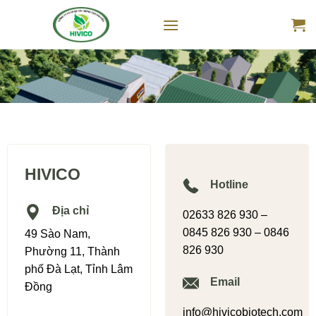
Skip
to
content
HIVICO
Hotline
Địa chỉ
02633 826 930 –
0845 826 930 – 0846
49 Sào Nam,
826 930
Phường 11, Thành
phố Đà Lạt, Tỉnh Lâm
Email
Đồng
info@hivicobiotech.com