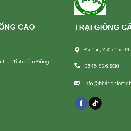
IỐNG CAO
TRẠI GIỐNG C
Đa Thọ, Xuân Thọ, P
 Lạt, Tỉnh Lâm Đồng
0845 826 930
info@hivicobiotec