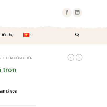
Liên hệ
N
/
HOA ĐỒNG TIỀN
 trơn
nh lá trơn