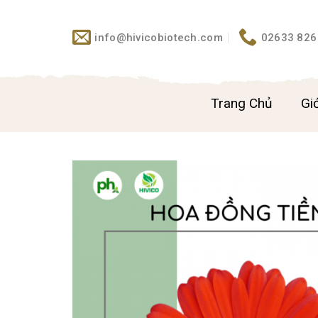
Skip
to
info@hivicobiotech.com
02633 826
content
Trang Chủ
Giớ