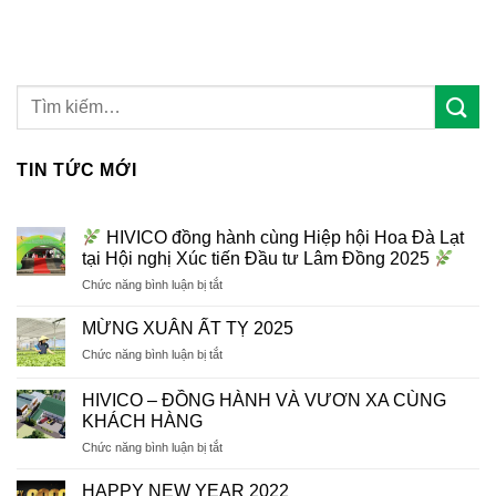
TIN TỨC MỚI
HIVICO đồng hành cùng Hiệp hội Hoa Đà Lạt
tại Hội nghị Xúc tiến Đầu tư Lâm Đồng 2025
ở
Chức năng bình luận bị tắt
HIVICO
MỪNG XUÂN ẤT TỴ 2025
đồng
ở
Chức năng bình luận bị tắt
hành
MỪNG
cùng
XUÂN
Hiệp
HIVICO – ĐỒNG HÀNH VÀ VƯƠN XA CÙNG
ẤT
hội
KHÁCH HÀNG
TỴ
Hoa
ở
Chức năng bình luận bị tắt
2025
Đà
HIVICO
Lạt
–
HAPPY NEW YEAR 2022
tại