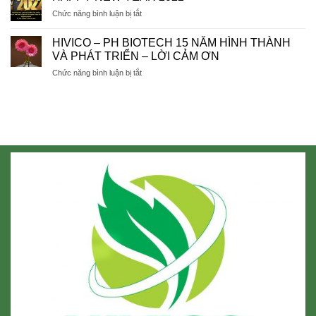
ĐỒNG
Hội
ở
Chức năng bình luận bị tắt
HÀNH
nghị
HAPPY
VÀ
Xúc
NEW
VƯƠN
HIVICO – PH BIOTECH 15 NĂM HÌNH THÀNH
tiến
YEAR
XA
VÀ PHÁT TRIỂN – LỜI CẢM ƠN
Đầu
2022
CÙNG
tư
ở
Chức năng bình luận bị tắt
KHÁCH
Lâm
HIVICO
HÀNG
Đồng
–
2025
PH
BIOTECH
15
NĂM
HÌNH
THÀNH
VÀ
PHÁT
TRIỂN
–
LỜI
CẢM
ƠN